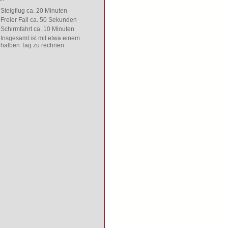
Steigflug ca. 20 Minuten
Freier Fall ca. 50 Sekunden
Schirmfahrt ca. 10 Minuten
Insgesamt ist mit etwa einem
halben Tag zu rechnen