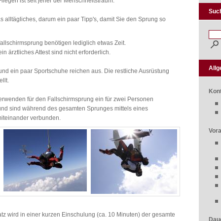
Fliegen ist seit jeher der Menschheitstraum.
Suc
s alltägliches, darum ein paar Tipp's, damit Sie den Sprung so
allschirmsprung benötigen lediglich etwas Zeit.
n ärztliches Attest sind nicht erforderlich.
All
nd ein paar Sportschuhe reichen aus. Die restliche Ausrüstung
llt.
Kon
rwenden für den Fallschirmsprung ein für zwei Personen
 und sind während des gesamten Sprunges mittels eines
miteinander verbunden.
Vor
z wird in einer kurzen Einschulung (ca. 10 Minuten) der gesamte
Dau