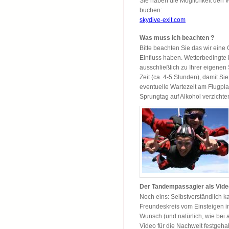
Sie haben die Möglichkeit den W
buchen:
skydive-exit.com
Was muss ich beachten ?
Bitte beachten Sie das wir eine
Einfluss haben. Wetterbedingte
ausschließlich zu Ihrer eigene
Zeit (ca. 4-5 Stunden), damit S
eventuelle Wartezeit am Flugplat
Sprungtag auf Alkohol verzichte
Der Tandempassagier als Vide
Noch eins: Selbstverständlich 
Freundeskreis vom Einsteigen i
Wunsch (und natürlich, wie bei
Video für die Nachwelt festgeha