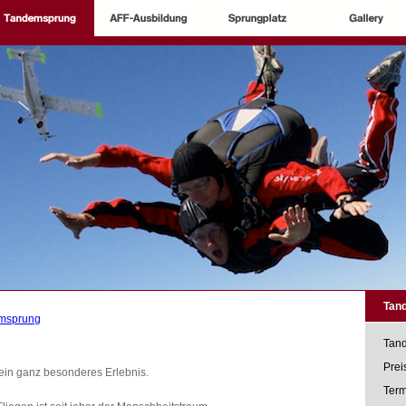
Tan
msprung
Tan
Prei
 ein ganz besonderes Erlebnis.
Ter