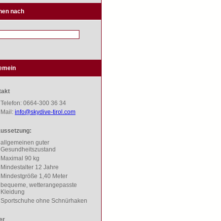
hen nach
gemein
takt
Telefon: 0664-300 36 34
Mail:
info@skydive-tirol.com
aussetzung:
allgemeinen guter
Gesundheitszustand
Maximal 90 kg
Mindestalter 12 Jahre
Mindestgröße 1,40 Meter
bequeme, wetterangepasste
Kleidung
Sportschuhe ohne Schnürhaken
er