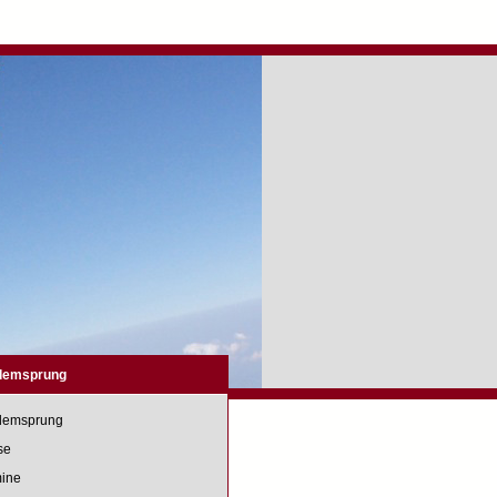
demsprung
demsprung
se
mine