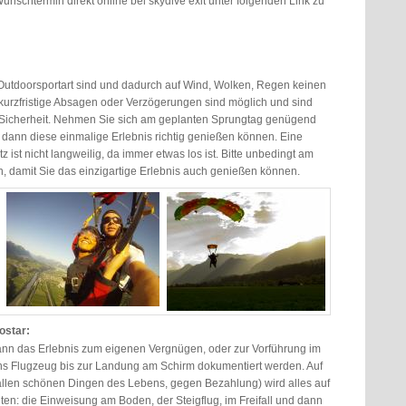
unschtermin direkt online bei skydive exit unter folgenden Link zu
 Outdoorsportart sind und dadurch auf Wind, Wolken, Regen keinen
 kurzfristige Absagen oder Verzögerungen sind möglich und sind
n Sicherheit. Nehmen Sie sich am geplanten Sprungtag genügend
ie dann diese einmalige Erlebnis richtig genießen können. Eine
z ist nicht langweilig, da immer etwas los ist. Bitte unbedingt am
n, damit Sie das einzigartige Erlebnis auch genießen können.
ostar:
kann das Erlebnis zum eigenen Vergnügen, oder zur Vorführung im
ns Flugzeug bis zur Landung am Schirm dokumentiert werden. Auf
 allen schönen Dingen des Lebens, gegen Bezahlung) wird alles auf
lten: die Einweisung am Boden, der Steigflug, im Freifall und dann