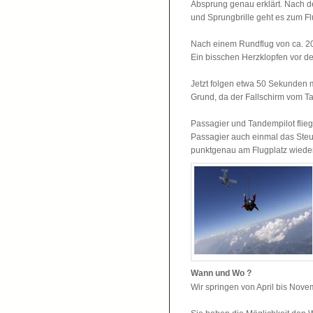
Absprung genau erklärt. Nach 
und Sprungbrille geht es zum F
Nach einem Rundflug von ca. 20 
Ein bisschen Herzklopfen vor de
Jetzt folgen etwa 50 Sekunden m
Grund, da der Fallschirm vom T
Passagier und Tandempilot flie
Passagier auch einmal das St
punktgenau am Flugplatz wieder
Wann und Wo ?
Wir springen von April bis Nove